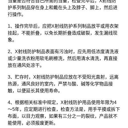
当量是否符合自己所需的当量，检查完毕后，X射线防
护系列制品穿在身上和戴在头上及脖子、脚上，然后进
行操作。
1、操作完毕后，应把X射线防护系列制品放平或用衣架
挂起，不能折叠，以免长期折叠造成破裂，发生漏线现
象。
2、X射线防护制品表面有污浊时，应先用低浓度清洗液
或少量洗衣粉用软毛刷檫洗，然后用清水清洗，再直接
放在通风处凉干。
3、贮存时，X射线防护制品应放在不受阳光直射，远离
热源，通风良好的室内，严禁与酸、碱等化学物品接
触，以便延长其使用寿命。
4、根据相关标准中规定，X射线防护用品使用年限为4
～5年，应定期进行检查，检查方法是，用手平摸或拆下
布面，以目力观察，如果有三分之一的裂纹，产品就不
能使用，必须报废更新。