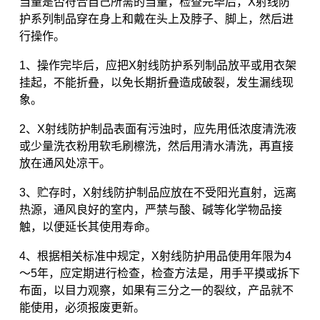
当量是否符合自己所需的当量，检查完毕后，X射线防
护系列制品穿在身上和戴在头上及脖子、脚上，然后进
行操作。
1、操作完毕后，应把X射线防护系列制品放平或用衣架
挂起，不能折叠，以免长期折叠造成破裂，发生漏线现
象。
2、X射线防护制品表面有污浊时，应先用低浓度清洗液
或少量洗衣粉用软毛刷檫洗，然后用清水清洗，再直接
放在通风处凉干。
3、贮存时，X射线防护制品应放在不受阳光直射，远离
热源，通风良好的室内，严禁与酸、碱等化学物品接
触，以便延长其使用寿命。
4、根据相关标准中规定，X射线防护用品使用年限为4
～5年，应定期进行检查，检查方法是，用手平摸或拆下
布面，以目力观察，如果有三分之一的裂纹，产品就不
能使用，必须报废更新。