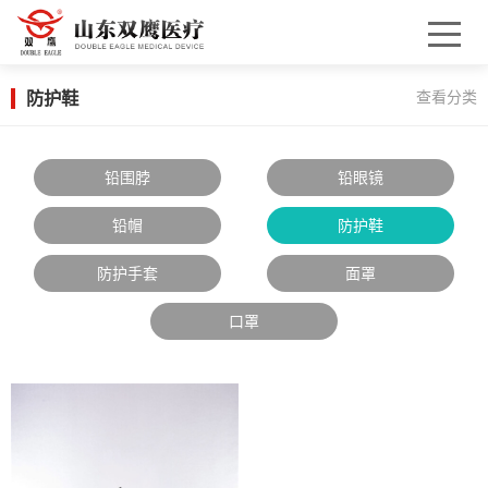
防护鞋
查看分类
铅围脖
铅眼镜
铅帽
防护鞋
防护手套
面罩
口罩
X
扫描微信二维码