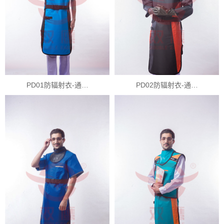
PD01防辐射衣-通…
PD02防辐射衣-通…
X
扫描微信二维码