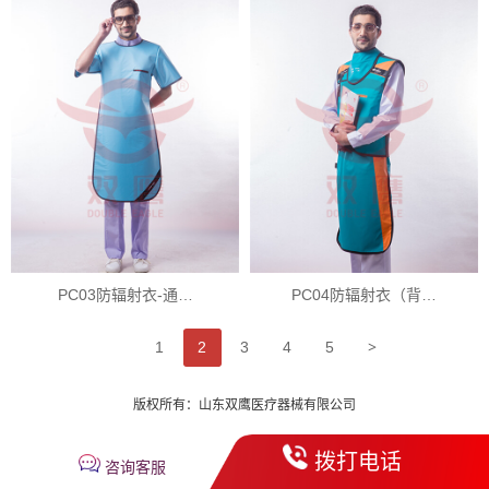
PC03防辐射衣-通…
PC04防辐射衣（背…
>
1
2
3
4
5
版权所有：山东双鹰医疗器械有限公司
拨打电话
咨询客服